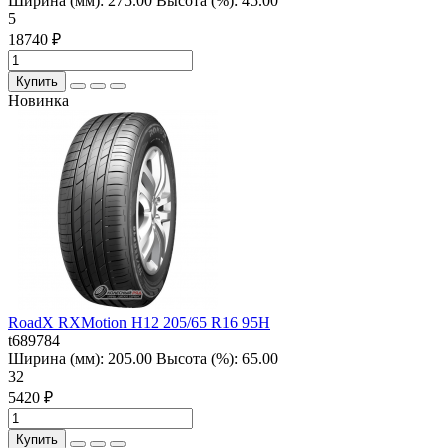
Ширина (мм):
275.00
Высота (%):
45.00
5
18740 ₽
Купить
Новинка
RoadX RXMotion H12 205/65 R16 95H
t689784
Ширина (мм):
205.00
Высота (%):
65.00
32
5420 ₽
Купить