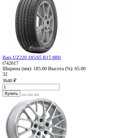
Bars UZ220 185/65 R15 88H
t742617
Ширина (мм):
185.00
Высота (%):
65.00
32
3640 ₽
Купить