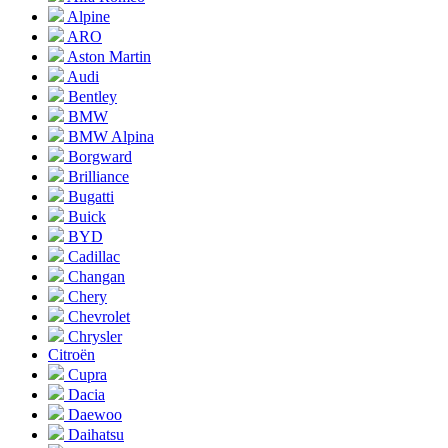
Alpine
ARO
Aston Martin
Audi
Bentley
BMW
BMW Alpina
Borgward
Brilliance
Bugatti
Buick
BYD
Cadillac
Changan
Chery
Chevrolet
Chrysler
Citroën
Cupra
Dacia
Daewoo
Daihatsu