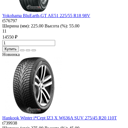
Yokohama BluEarth-GT AE51 225/55 R18 98V
t576797
Ширина (мм):
225.00
Высота (%):
55.00
11
14550 ₽
Купить
Новинка
Hankook Winter i*Cept IZ3 X W636A SUV 275/45 R20 110T
t739938