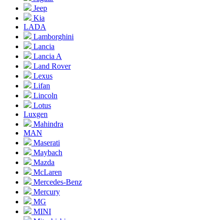
Jeep
Kia
LADA
Lamborghini
Lancia
Lancia A
Land Rover
Lexus
Lifan
Lincoln
Lotus
Luxgen
Mahindra
MAN
Maserati
Maybach
Mazda
McLaren
Mercedes-Benz
Mercury
MG
MINI