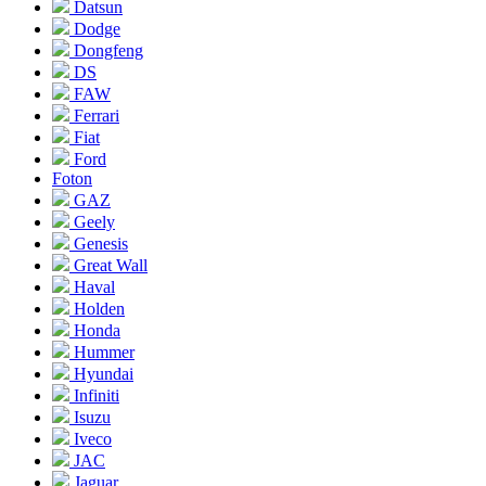
Datsun
Dodge
Dongfeng
DS
FAW
Ferrari
Fiat
Ford
Foton
GAZ
Geely
Genesis
Great Wall
Haval
Holden
Honda
Hummer
Hyundai
Infiniti
Isuzu
Iveco
JAC
Jaguar