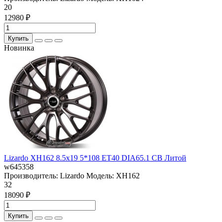
20
12980 ₽
Купить
Новинка
Lizardo XH162 8.5x19 5*108 ET40 DIA65.1 CB Литой
w645358
Производитель:
Lizardo
Модель:
XH162
32
18090 ₽
Купить