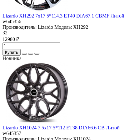
Lizardo XH292 7x17 5*114.3 ET40 DIA67.1 CBMF Литой
w645356
Производитель:
Lizardo
Модель:
XH292
32
12980 ₽
Купить
Новинка
Lizardo XH1024 7.5x17 5*112 ET38 DIA66.6 CB Литой
w645357
Производитель:
Lizardo
Модель:
XH1024