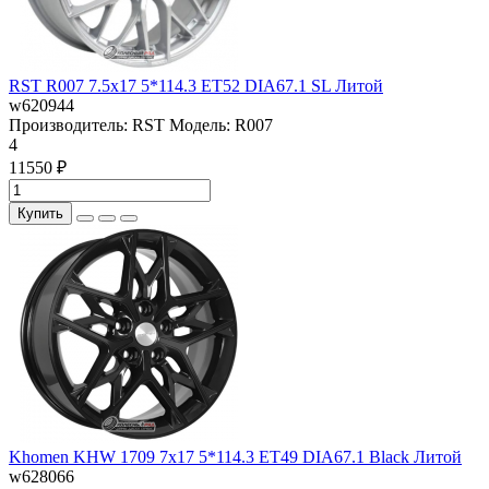
RST R007 7.5x17 5*114.3 ET52 DIA67.1 SL Литой
w620944
Производитель:
RST
Модель:
R007
4
11550 ₽
Купить
Khomen KHW 1709 7x17 5*114.3 ET49 DIA67.1 Black Литой
w628066