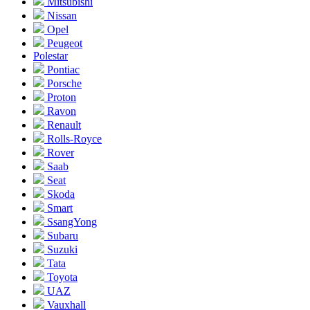
Mitsubishi
Nissan
Opel
Peugeot
Polestar
Pontiac
Porsche
Proton
Ravon
Renault
Rolls-Royce
Rover
Saab
Seat
Skoda
Smart
SsangYong
Subaru
Suzuki
Tata
Toyota
UAZ
Vauxhall