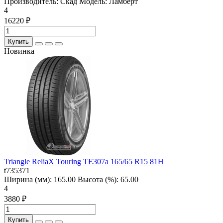
Производитель:
Скад
Модель:
Ламберт
4
16220 ₽
Купить
Новинка
Triangle ReliaX Touring TE307a 165/65 R15 81H
t735371
Ширина (мм):
165.00
Высота (%):
65.00
4
3880 ₽
Купить